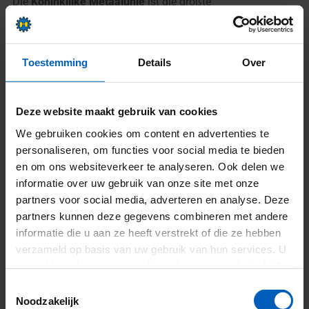
Die
Koninklijke Metaalunie
ist die größte
Unternehmerorganisation für kleine und mittlere
Unternehmen im Metallbereich.
Toestemming
Details
Over
Unsere Mitgliedschaft unterstreicht unser Engagement für
die Branche und bietet Zugang zu aktuellem Wissen,
Unterstützung und branchenweiten Qualitätsstandards.
Deze website maakt gebruik van cookies
We gebruiken cookies om content en advertenties te
Mitglied BMWT –
personaliseren, om functies voor social media te bieden
Branchenvereinigung für
en om ons websiteverkeer te analyseren. Ook delen we
Materialmanagement, Arbeitsmaterial
informatie over uw gebruik van onze site met onze
partners voor social media, adverteren en analyse. Deze
und Transportmittel
partners kunnen deze gegevens combineren met andere
informatie die u aan ze heeft verstrekt of die ze hebben
Über die
BMWT
setzen wir uns für eine sichere,
verzameld op basis van uw gebruik van hun services. U
nachhaltige und effiziente Nutzung von Arbeitsmaterial
gaat akkoord met onze cookies als u onze website blijft
ein.
gebruiken.
Toestemmingsselectie
Die Mitgliedschaft bestätigt unser Engagement für
Noodzakelijk