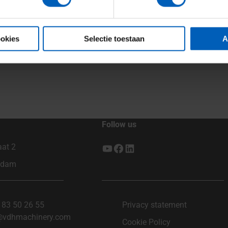
ookies
Selectie toestaan
A
Follow us
aat 2
YouTube
Facebook
LinkedIn
ndam
183 50 26 55
Privacy statement
@vdhmachinery.com
Cookie Policy