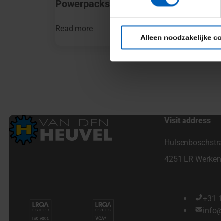
Powerpacks
Read more
Alleen noodzakelijke c
Visit address
Hulsenboschstr
4251 LR Werke
+31 
info