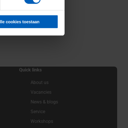
lle cookies toestaan
Quick links
About us
Vacancies
News & blogs
Service
Workshops