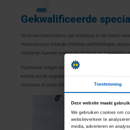
Gekwalificeerde specia
Onze servicemonteurs zijn inzetbaar in de meest vee
internationaal erkende offshore certificeringen, waar
richtlijnen kunnen werken in offshore en industriële 
Daarnaast volgen onze monteurs regelmatig specialis
kennis wordt opgedaan van de nieuwste technieken, s
Toestemming
monteurs in staat om snel en vakkundig onderhoud uit
Deze website maakt gebruik
We gebruiken cookies om cont
websiteverkeer te analyseren
media, adverteren en analys