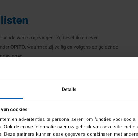
listen
leisende werkomgevingen. Zij beschikken over
onder
OPITO
, waarmee zij veilig en volgens de geldende
omgevingen.
tische trainingen bij
Sennebogen
, waarbij diepgaande
ystemen en toepassingen. Hierdoor zijn onze
Details
 te voeren en storingen op te lossen.
 van cookies
ent en advertenties te personaliseren, om functies voor social
. Ook delen we informatie over uw gebruik van onze site met on
e. Deze partners kunnen deze gegevens combineren met andere i