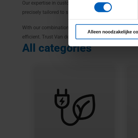
Our expertise in customization is clearly evident here
precisely tailored to specific project conditions. Wh
With our combination of technical expertise, robust co
Alleen noodzakelijke c
efficient. Trust Van den Heuvel for customized vertica
All categories