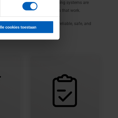
 extensions, while hoists and lifting systems are
reme heights—we deliver solutions that work.
hat your vertical transport is reliable, safe, and
lle cookies toestaan