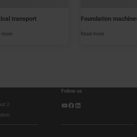
ical transport
Foundation machine
 more
Read more
Follow us
aat 2
YouTube
Facebook
LinkedIn
ndam