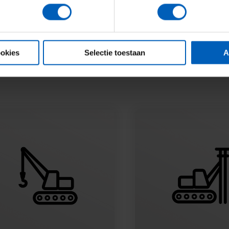
: cranes can be equipped with customized booms, jibs, or vertical
ether the challenge involves great depths, compact spaces, or ext
mponents, and international partners like Sennebogen, we ensure t
ookies
Selectie toestaan
A
l solutions.