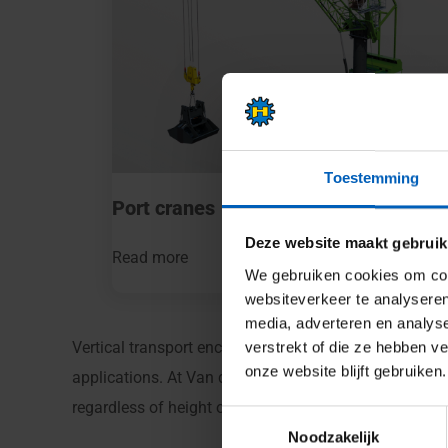
Toestemming
Port cranes
Deze website maakt gebruik
Read more
We gebruiken cookies om cont
websiteverkeer te analyseren
media, adverteren en analys
Vertical transport encompasses all machines and soluti
verstrekt of die ze hebben v
onze website blijft gebruiken.
applications. At Van den Heuvel, we offer a wide rang
regardless of height or load.
Toestemmingsselectie
Noodzakelijk