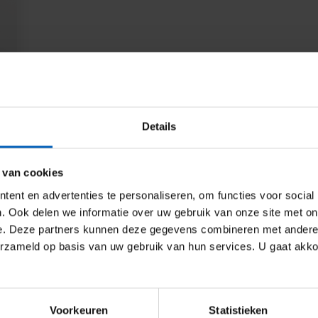
Details
 van cookies
ent en advertenties te personaliseren, om functies voor social
. Ook delen we informatie over uw gebruik van onze site met on
e. Deze partners kunnen deze gegevens combineren met andere i
ons that enable upward, downward, or vertical bridging within co
erzameld op basis van uw gebruik van hun services. U gaat akk
e of cranes, hoists, and lifting solutions designed to enable sa
Voorkeuren
Statistieken