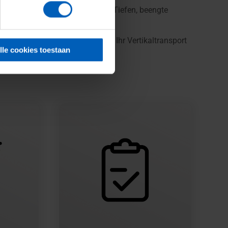
n abgestimmt werden. Ob große Tiefen, beengte
bogen stellen wir sicher, dass Ihr Vertikaltransport
lle cookies toestaan