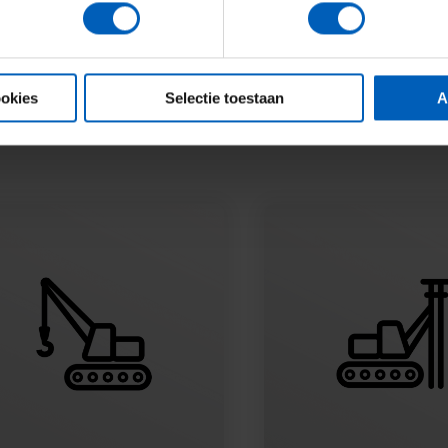
 und Hebeanlagen exakt auf die jeweiligen Projektbedingunge
sungen, die funktionieren.
ochwertigen Komponenten und internationalen Partnern wie Senne
ookies
Selectie toestaan
A
Sie auf Van den Heuvel für maßgeschneiderte vertikale Lösungen.