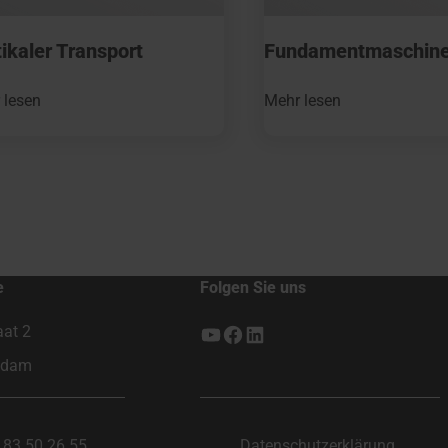
ikaler Transport
Fundamentmaschin
 lesen
Mehr lesen
e
Folgen Sie uns
aat 2
YouTube
Facebook
LinkedIn
ndam
183 50 26 55
Datenschutzerklärung