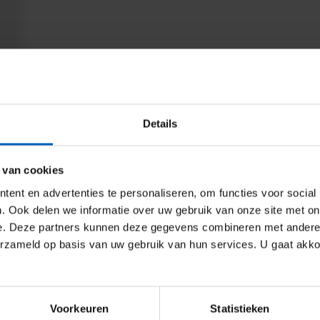
Details
 van cookies
ent en advertenties te personaliseren, om functies voor social
. Ook delen we informatie over uw gebruik van onze site met on
e. Deze partners kunnen deze gegevens combineren met andere i
erzameld op basis van uw gebruik van hun services. U gaat akk
hinen und Lösungen, die vertikale Bewegungen nach oben, nach un
den Heuvel bieten wir ein breites Spektrum an Kränen, Winden 
unabhängig von Höhe oder Last.
Voorkeuren
Statistieken
gen zeigt sich hier besonders deutlich: Krane können mit ange