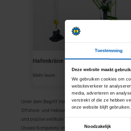
Toestemming
Hafenkräne
Deze website maakt gebruik
Mehr lesen
We gebruiken cookies om cont
websiteverkeer te analyseren
media, adverteren en analys
verstrekt of die ze hebben v
Unter dem Begriff Vertikaltransport fallen alle Masc
onze website blijft gebruiken.
Offshore- und Hebeanwendungen ermöglichen. Bei Van 
und präzise vertikale Bewegungen ausgelegt sind — 
Toestemmingsselectie
Noodzakelijk
Unsere Kompetenz im Bereich maßgeschneiderter Lösun