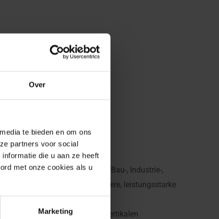
Over
 media te bieden en om ons
ze partners voor social
nformatie die u aan ze heeft
oord met onze cookies als u
ten oder über Höhen hinweg in Bau-, Industrie-,
und Hebelösungen, die für sichere, leistungsstarke
Marketing
passten Auslegern, Jibs oder vertikalen