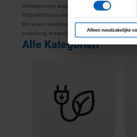
Verlängerungen ausgestattet werden, während Winden
Platzverhältnisse oder extreme Höhen — wir liefern Lö
Mit unserer Kombination aus technischer Expertise, h
Alleen noodzakelijke c
zuverlässig, sicher und effizient abläuft. Vertrauen 
Alle Kategorien