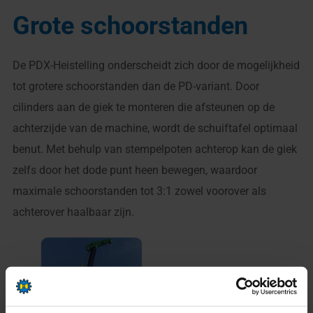
Grote schoorstanden
De PDX-Heistelling onderscheidt zich door de mogelijkheid
tot grotere schoorstanden dan de PD-variant. Door
cilinders aan de giek te monteren die afsteunen op de
achterzijde van de machine, wordt de schuiftafel optimaal
benut. Met behulp van stempelpoten achterop kan de giek
zelfs door het dode punt heen bewegen, waardoor
maximale schoorstanden tot 3:1 zowel voorover als
achterover haalbaar zijn.