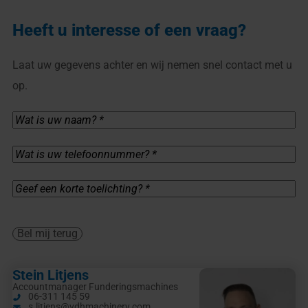
Heeft u interesse of een vraag?
Laat uw gegevens achter en wij nemen snel contact met u
op.
Wat
is
uw
naam?
Wat
*
is
(Vereist)
uw
telefoonnummer?
Geef
*
een
(Vereist)
korte
toelichting?
*
Bel mij terug
(Vereist)
Stein Litjens
Accountmanager Funderingsmachines
06-311 145 59
s.litjens@vdhmachinery.com