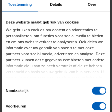
Toestemming
Details
Over
Deze website maakt gebruik van cookies
We gebruiken cookies om content en advertenties te
personaliseren, om functies voor social media te bieden
Veiligheid en
en om ons websiteverkeer te analyseren. Ook delen we
informatie over uw gebruik van onze site met onze
inzetbaarheid
partners voor social media, adverteren en analyse. Deze
partners kunnen deze gegevens combineren met andere
informatie die u aan ze heeft verstrekt of die ze hebben
De PDX-Heistelling is ontworpen met oog voor veiligheid
verzameld op basis van uw gebruik van hun services. U
en voldoet aan de EN16228-normering. Dankzij de
gaat akkoord met onze cookies als u onze website blijft
afzinkbare makelaar en het grote werkbereik is de
gebruiken.
Toestemmingsselectie
machine ideaal voor gebruik op uitdagende projecten,
Noodzakelijk
zoals funderingswerkzaamheden vanaf pontons of in
beperkte ruimtes.
Voorkeuren