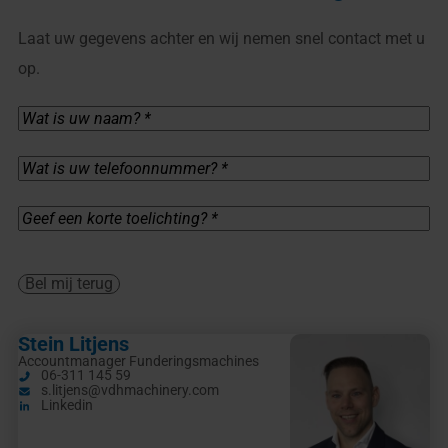
Laat uw gegevens achter en wij nemen snel contact met u
op.
Wat
is
uw
naam?
Wat
*
is
(Vereist)
uw
telefoonnummer?
Geef
*
een
(Vereist)
korte
toelichting?
*
Bel mij terug
(Vereist)
Stein Litjens
Accountmanager Funderingsmachines
06-311 145 59
s.litjens@vdhmachinery.com
Linkedin