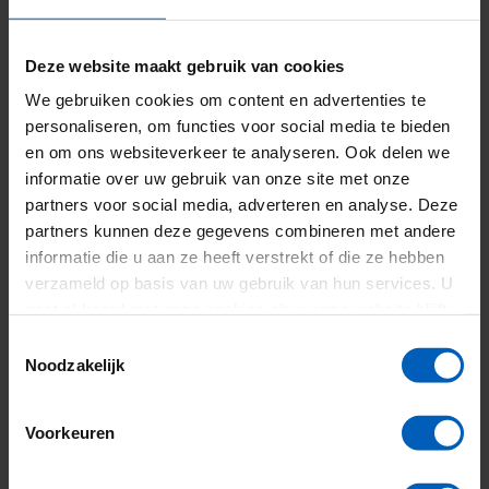
Deze website maakt gebruik van cookies
We gebruiken cookies om content en advertenties te
personaliseren, om functies voor social media te bieden
en om ons websiteverkeer te analyseren. Ook delen we
informatie over uw gebruik van onze site met onze
partners voor social media, adverteren en analyse. Deze
Duurzaam en
partners kunnen deze gegevens combineren met andere
toekomstbestendig
informatie die u aan ze heeft verstrekt of die ze hebben
verzameld op basis van uw gebruik van hun services. U
gaat akkoord met onze cookies als u onze website blijft
Alle VDH-machines zijn uitgerust met een moderne Stage
gebruiken.
Toestemmingsselectie
V motor, waardoor ze voldoen aan de strengste emissie-
Noodzakelijk
eisen. Dit maakt de VDH-Sheetpiler 4-delig niet alleen
krachtig en betrouwbaar, maar ook duurzaam en
Voorkeuren
toekomstgericht.