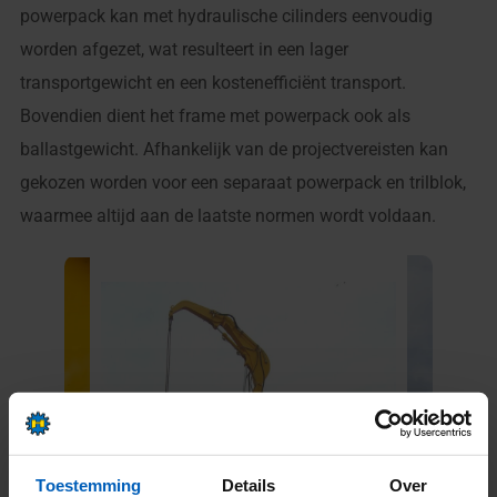
powerpack kan met hydraulische cilinders eenvoudig
worden afgezet, wat resulteert in een lager
transportgewicht en een kostenefficiënt transport.
Bovendien dient het frame met powerpack ook als
ballastgewicht. Afhankelijk van de projectvereisten kan
gekozen worden voor een separaat powerpack en trilblok,
waarmee altijd aan de laatste normen wordt voldaan.
Toestemming
Details
Over