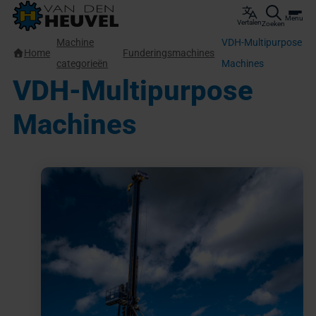
Menu
Vertalen
Zoeken
Machine
VDH-Multipurpose
Home
Funderingsmachines
categorieën
Machines
VDH-Multipurpose
Machines