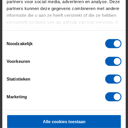
partners voor social media, adverteren en analyse. Deze
partners kunnen deze gegevens combineren met andere
informatie die u aan ze heeft verstrekt of die ze hebben
verzameld op basis van uw gebruik van hun services. U
gaat akkoord met onze cookies als u onze website blijft
gebruiken.
Toestemmingsselectie
Noodzakelijk
Duurzaamheid
Lees meer
Voorkeuren
Statistieken
Marketing
Alle cookies toestaan