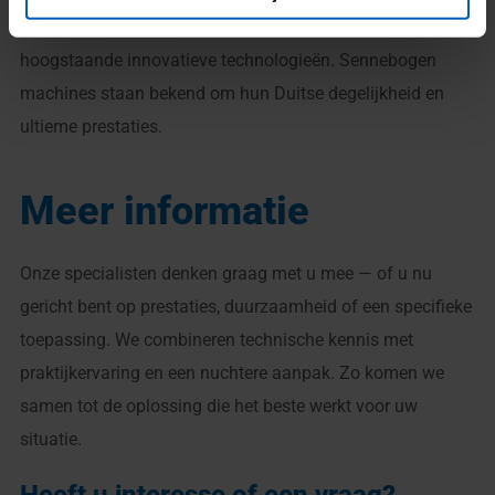
bouw van hun producten maakt Sennebogen gebruik van
hoogstaande innovatieve technologieën. Sennebogen
machines staan bekend om hun Duitse degelijkheid en
ultieme prestaties.
Meer informatie
Onze specialisten denken graag met u mee — of u nu
gericht bent op prestaties, duurzaamheid of een specifieke
toepassing. We combineren technische kennis met
praktijkervaring en een nuchtere aanpak. Zo komen we
samen tot de oplossing die het beste werkt voor uw
situatie.