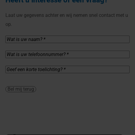
Heeft u interesse of een vraag?
Laat uw gegevens achter en wij nemen snel contact met u
op.
Wat
is
uw
naam?
Wat
*
is
(Vereist)
uw
telefoonnummer?
Geef
*
een
(Vereist)
korte
toelichting?
*
Bel mij terug
(Vereist)