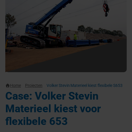
Home
Projecten
Volker Stevin Materieel kiest flexibele S653
Case: Volker Stevin
Materieel kiest voor
flexibele 653