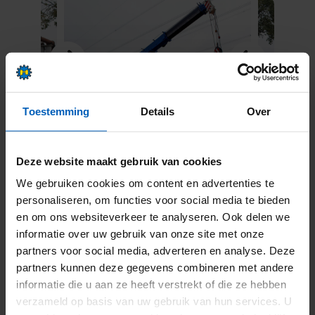
Toestemming
Details
Over
Flexibel in gebruik
Deze website maakt gebruik van cookies
De S653 kan dankzij de robuuste constructie zelfs het
We gebruiken cookies om content en advertenties te
moeilijkste terrein begaan. Verlopen tot 20 graden en
personaliseren, om functies voor social media te bieden
en om ons websiteverkeer te analyseren. Ook delen we
hellingen tot 4 graden zijn geen enkel probleem voor deze
informatie over uw gebruik van onze site met onze
machine. De full-power giek, die onder belasting kan
partners voor social media, adverteren en analyse. Deze
telescoperen, zorgt voor flexibele inzetbaarheid op ieder
partners kunnen deze gegevens combineren met andere
bouwterrein. “De rupsen kunnen inschuiven, en dan
informatie die u aan ze heeft verstrekt of die ze hebben
verzameld op basis van uw gebruik van hun services. U
kunnen we de machine snel naar een andere locatie