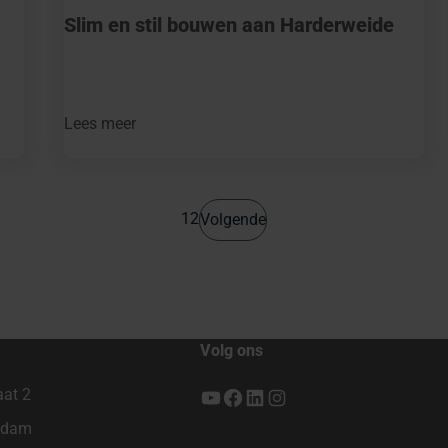
Slim en stil bouwen aan Harderweide
Lees meer
1
2
Volgende
Volg ons
aat 2
YouTube
Facebook
LinkedIn
Instagram
ndam