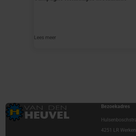
Lees meer
Berichten
paginering
Bezoekadres
Hulsenboschstr
4251 LR Werke