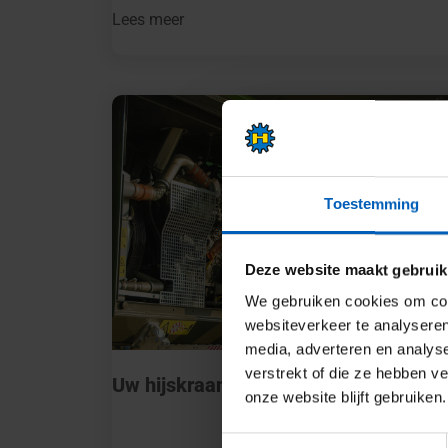
Lees meer
Toestemming
Deze website maakt gebruik
We gebruiken cookies om cont
websiteverkeer te analyseren
media, adverteren en analys
verstrekt of die ze hebben v
Uw hijskraan in topconditie
onze website blijft gebruiken.
Toestemmingsselectie