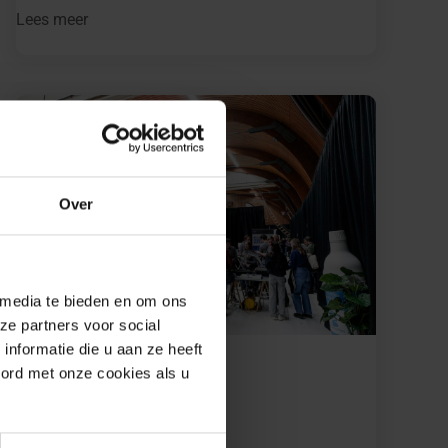
Lees meer
Over
 media te bieden en om ons
ze partners voor social
nformatie die u aan ze heeft
Werkend Altena
oord met onze cookies als u